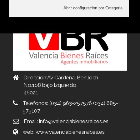
Direccion:Av Cardenal Benlloch,
No.108 bajo izquierdo,
46021
Telefonos:
(034) 963-257576 (034) 685-
979107
Email:
info@valenciabienesraices.es
web:
www.valenciabienesraices.es