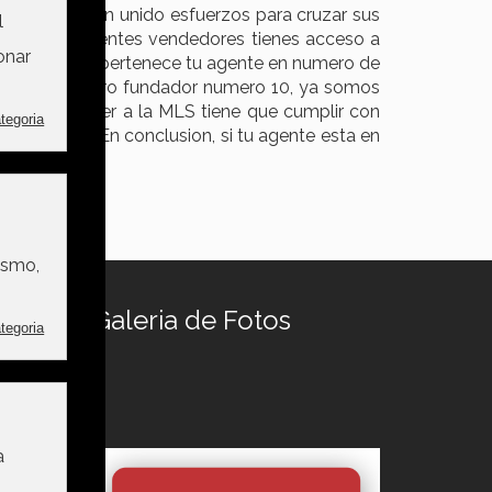
arios que han unido esfuerzos para cruzar sus
 que sus clientes vendedores tienes acceso a
LS a la que pertenece tu agente en numero de
ncia el miembro fundador numero 10, ya somos
cia pertenecer a la MLS tiene que cumplir con
la MLS, etc. En conclusion, si tu agente esta en
Galeria de Fotos
ercado