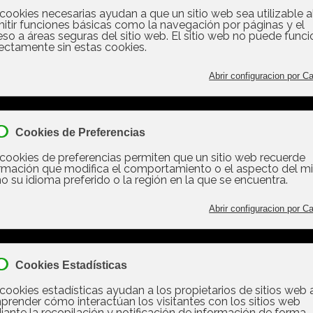
LS?, no es otra cosa que un grupo de profesionales inmobili
sus demandas, es decir vendedores con compradores, por lo
ro de potenciales compradores, cuanto mas grande sea la M
compradores vendran por tu vivienda. Siendo nuestra age
dores con mas de 450 agentes inmobiliarios. Para una agen
recibido formacion profesional, cumplir con el codigo etico de 
exponencialmente
mas entradas de
Nuestros Servicios
tro blog
Análisis Comparativo de M
(ACM)
bunal Avisa: Alquilar Una
ación No Excluye
Valencia SIC
áticamente La Aplicación
Certificados
 LAU