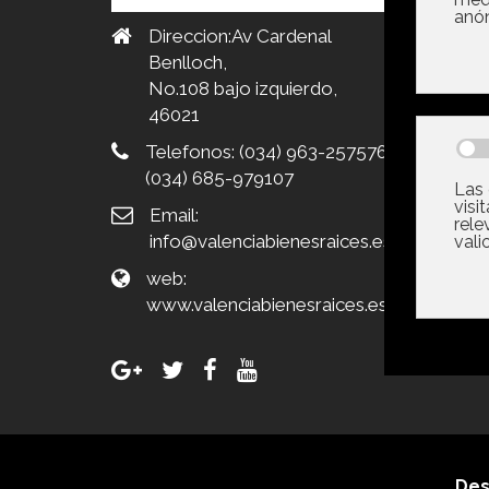
Escrito e
Direccion:Av Cardenal
Seag: 
Benlloch,
Priori
No.108 bajo izquierdo,
Rentab
46021
Impa
Telefonos:
(034) 963-257576
Escrito e
(034) 685-979107
Las C
Email:
Pueden
info@valenciabienesraices.es
Masco
Escrito e
web:
www.valenciabienesraices.es
Des