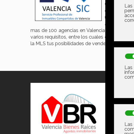
Que es una M
ofertas con 
un gran nume
agencia más 
mas de 100 agencias en Valencia y sus alrede
varios requisitos, entre los cuales esta haber 
la MLS tus posibilidades de vender se suben 
Ulti
nues
Un Tri
Habit
Autom
De La