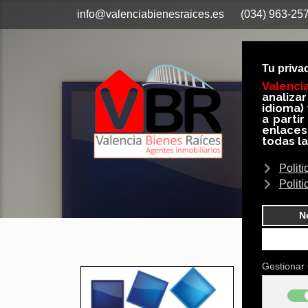
info@valenciabienesraices.es
(034) 963-25
Inicio
Opini
Busc
Valenci