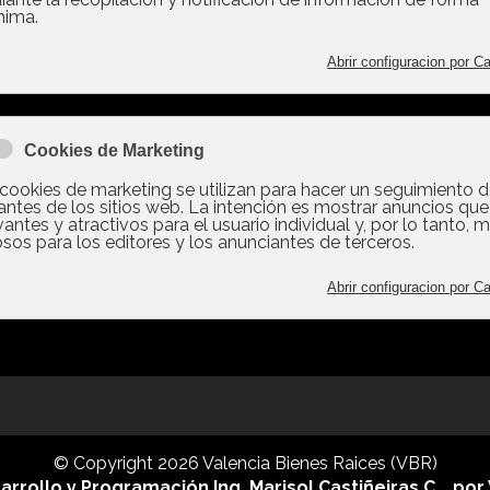
Reportaje Fotográfico
l Lunes, 06 Julio 2026 21:45
Home Staging
El 70% De Los Propietarios
za Seguridad Frente A
Seguimiento
ilidad Por Miedo Al
Asesoria Fiscal
go
Representación
l Lunes, 06 Julio 2026 21:41
omunidades De Vecinos
 Prohibir La Presencia De
tas En La Vivienda
l Lunes, 06 Julio 2026 21:39
© Copyright 2026 Valencia Bienes Raices (VBR)
arrollo y Programación Ing. Marisol Castiñeiras C.
por 