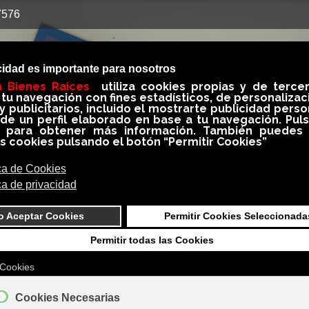
7576
Quieres Vender
Quieres Comprar
Quieres Alquilar
ones Clientes
Servicios
Blog
Area Propietarios
ar Propiedades
MLS VALENCIA SIC
a Sic