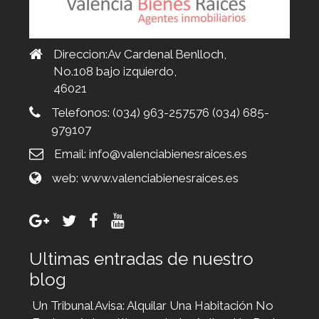
Direccion:Av Cardenal Benlloch,
No.108 bajo izquierdo,
46021
Telefonos:
(034) 963-257576 (034) 685-
979107
Email:
info@valenciabienesraices.es
web:
www.valenciabienesraices.es
Ultimas entradas de nuestro
blog
Un Tribunal Avisa: Alquilar Una Habitación No