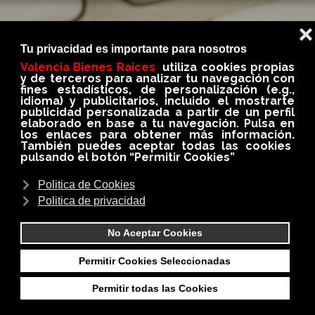
BLOG
En nuestro BLOG conseguirás siempre información
importante, util e interesante del medio
inmobiliario