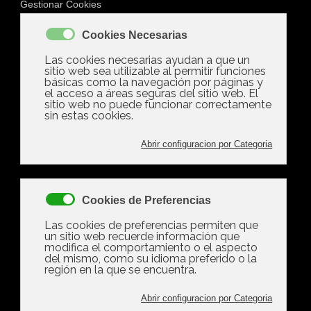
Martes, 29 Abril 2025 20:13
Los Costes Adicionales
Que Pueden Surgir Al
Hacer Reformas En Los
Que No Habías Caído
Escrito por
Ramon Gonzalez
tamaño de la fuente
Imprimir
Email
¡Escribe el
primer comentario!
Valora este artículo
(0 votos)