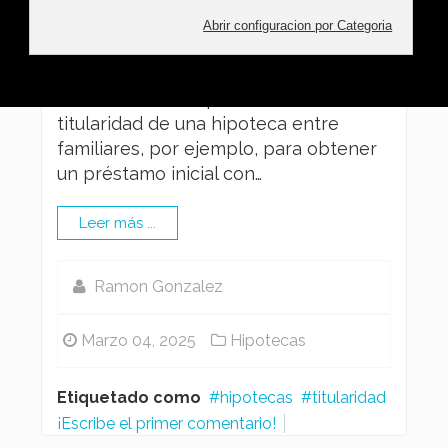
titular de un préstamo hipotecario: la
subrogación y la novación. Te
contamos cómo funcionan Existen
diversas razones para cambiar la
titularidad de una hipoteca entre
familiares, por ejemplo, para obtener
un préstamo inicial con…
Leer más ...
Ramon Gonzalez
Marzo 04, 2025
Hipotecas
Etiquetado como
hipotecas
titularidad
¡Escribe el primer comentario!