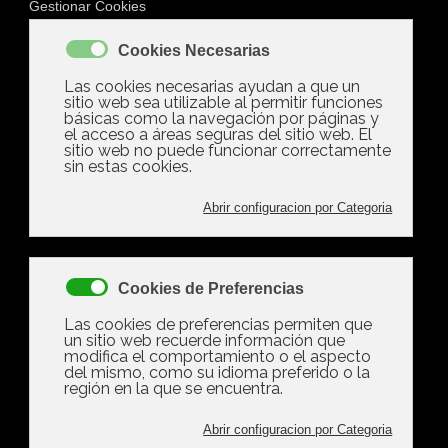
Hipotecas (1)
Subcategorías
Euribor (0)
Euribor
Ver artículos...
Valora este artículo