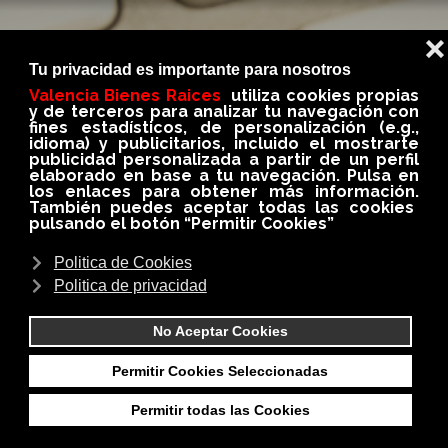
BLOG
En nuestro BLOG conseguirás siempre información
importante, util e interesante del medio
inmobiliario