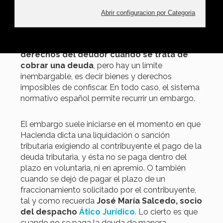
Hay un dicho que dice que a Hacienda hay que
tenerla respeto, pero no miedo.
La normativa
tributaria posibilita embargar bienes y
derechos del deudor cuando se trata de
cobrar una deuda
, pero hay un límite
inembargable, es decir bienes y derechos
imposibles de confiscar. En todo caso, el sistema
normativo español permite recurrir un embargo.
El embargo suele iniciarse en el momento en que
Hacienda dicta una liquidación o sanción
tributaria exigiendo al contribuyente el pago de la
deuda tributaria, y ésta no se paga dentro del
plazo en voluntaria, ni en apremio. O también
cuando se dejó de pagar el plazo de un
fraccionamiento solicitado por el contribuyente,
tal y como recuerda
José María Salcedo, socio
del despacho
Ático Jurídico
. Lo cierto es que
cuando no se paga la deuda de manera