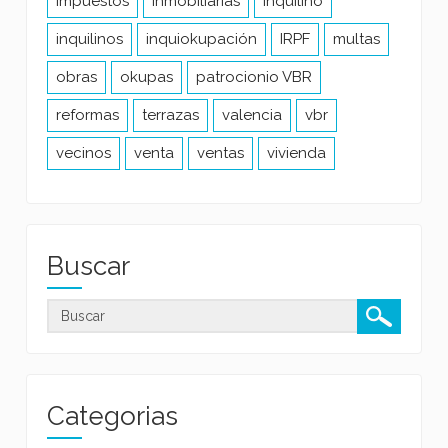
impuestos
inmobiliarias
inquilino
inquilinos
inquiokupación
IRPF
multas
obras
okupas
patrocionio VBR
reformas
terrazas
valencia
vbr
vecinos
venta
ventas
vivienda
Buscar
Categorias