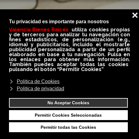
BLOG
En nuestro BLOG conseguirás siempre información
importante, util e interesante del medio
inmobiliario