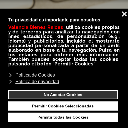
BLOG
En nuestro BLOG conseguirás siempre información
importante, util e interesante del medio
inmobiliario