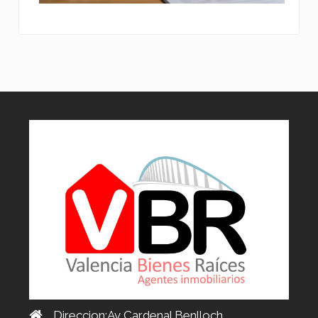
Direccion:Av Cardenal Benlloch,