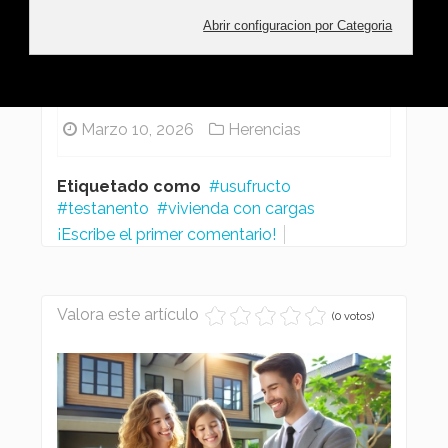
Leer más ...
Ramon Gonzalez
Marzo 10, 2026
Herencias
Etiquetado como
usufructo
testanento
vivienda con cargas
¡Escribe el primer comentario!
Valora este artículo
(0 votos)