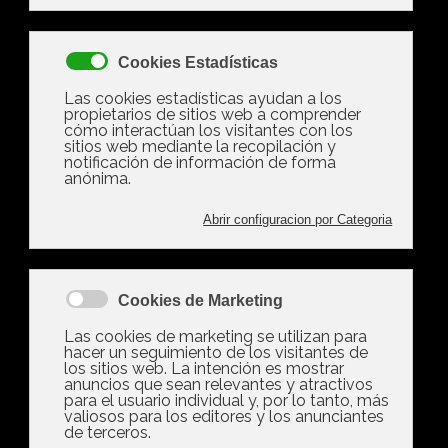
Usufructo de una
vivienda con cargas:
¿qué ocurre si no se
cumple el testamento?
Usufructo de una vivienda con cargas:
¿qué ocurre si no se cumple el
testamento? La Audiencia de Madrid
aclara desde cuándo son exigibles las
cargas de un usufructo hereditario y
las consecuencias de su
incumplimiento Heredar una vivienda
no siempre implica recibir un derecho
libre de obligaciones. Frente a la…