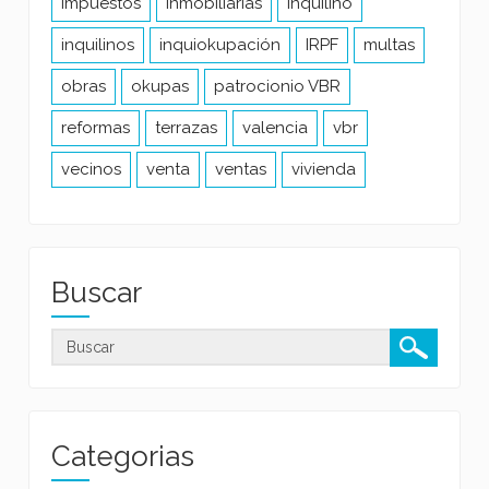
impuestos
inmobiliarias
inquilino
inquilinos
inquiokupación
IRPF
multas
obras
okupas
patrocionio VBR
reformas
terrazas
valencia
vbr
vecinos
venta
ventas
vivienda
Buscar
Categorias