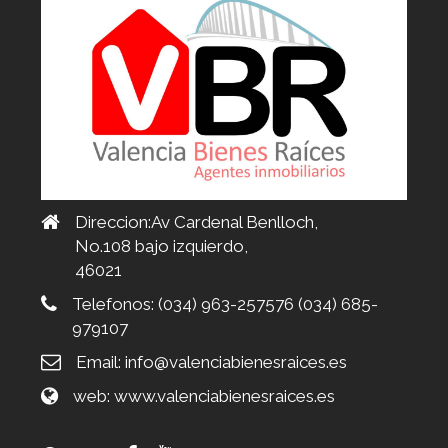
Direccion:Av Cardenal Benlloch,
No.108 bajo izquierdo,
46021
Telefonos:
(034) 963-257576 (034) 685-
979107
Email:
info@valenciabienesraices.es
web:
www.valenciabienesraices.es