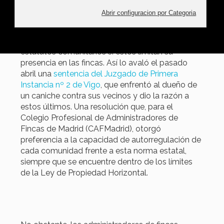
propietarios. Dicha norma reconoce a los
animales como "seres sintientes" y refuerza el
derecho a tenerlos bien atendidos en un
domicilio, pero no deroga automáticamente los
estatutos comunitarios si estos limitan su
presencia en las fincas. Así lo avaló el pasado
abril una
sentencia del Juzgado de Primera
Instancia nº 2 de Vigo
, que enfrentó al dueño de
un caniche contra sus vecinos y dio la razón a
estos últimos. Una resolución que, para el
Colegio Profesional de Administradores de
Fincas de Madrid (CAFMadrid), otorgó
preferencia a la capacidad de autorregulación de
cada comunidad frente a esta norma estatal,
siempre que se encuentre dentro de los límites
de la Ley de Propiedad Horizontal.