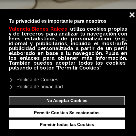
BLOG
En nuestro BLOG conseguirás siempre información
importante, util e interesante del medio
inmobiliario