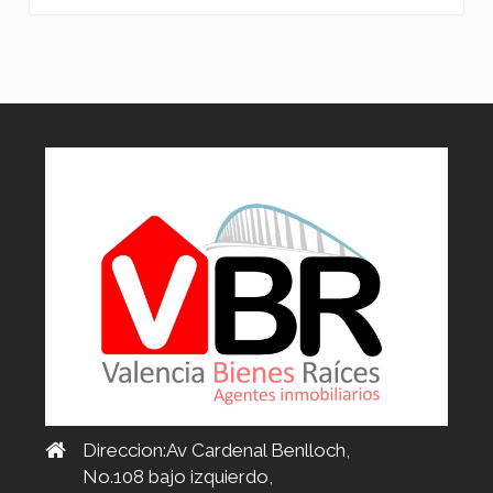
Direccion:Av Cardenal Benlloch,
No.108 bajo izquierdo,