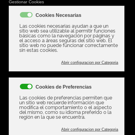
Martes, 10 Diciembre 2024 12:28
Las Diferencias Entre El
Allanamiento De
Morada, La Usurpación
Y La Inquiokupación
Escrito por
Ramon Gonzalez
tamaño de la fuente
Imprimir
Email
¡Escribe el
primer comentario!
Valora este artículo
(0 votos)