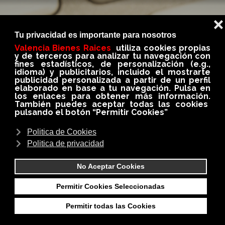
BLOG
En nuestro BLOG conseguirás siempre información
importante, util e interesante del medio
inmobiliario