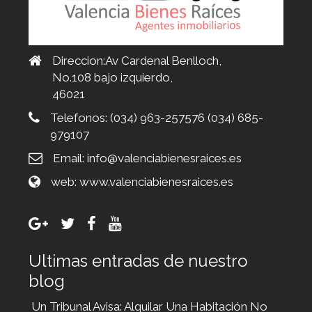
Direccion:Av Cardenal Benlloch,
No.108 bajo izquierdo,
46021
Telefonos:
(034) 963-257576 (034) 685-
979107
Email:
info@valenciabienesraices.es
web:
www.valenciabienesraices.es
Ultimas entradas de nuestro
blog
Un Tribunal Avisa: Alquilar Una Habitación No