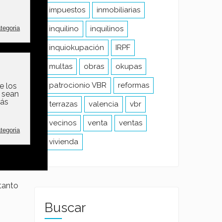
impuestos
inmobiliarias
inquilino
inquilinos
e
inquiokupación
IRPF
multas
obras
okupas
patrocionio VBR
reformas
terrazas
valencia
vbr
vecinos
venta
ventas
vivienda
ento en
tanto
Buscar