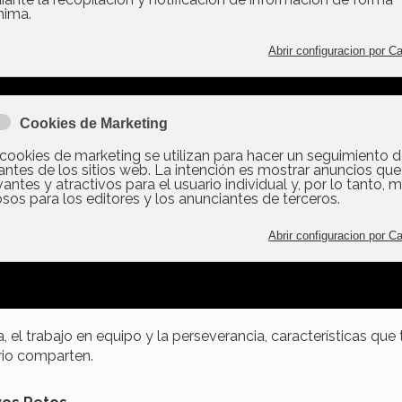
mobiliaria
Valencia Bienes Raíces (VBR)
ha consolidado su
romiso con el deporte de alto rendimiento al anunciar que
nuará como patrocinador oficial del equipo de
tas
Formengold Sailing
para la temporada 2024-2025. Est
rdo refuerza una relación que comenzó durante la exitosa
orada 2023-2024, donde el equipo alcanzó un gran nivel
etitivo.
Alianza Exitosa
as a los patrocinadores el equipo a podido acceder a mejor
logía náutica, entrenadores especializados y participar en
ticiones de alto nivel, lo que se reflejó en un sólido rendimi
rincipales pruebas de la temporada.
el trabajo en equipo y la perseverancia, características que 
rio comparten.