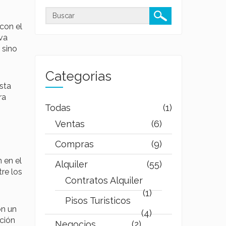
con el
va
 sino
Categorias
sta
ra
Todas
(1)
Ventas
(6)
Compras
(9)
 en el
Alquiler
(55)
re los
Contratos Alquiler
(1)
Pisos Turisticos
on un
(4)
ación
Negocios
(2)