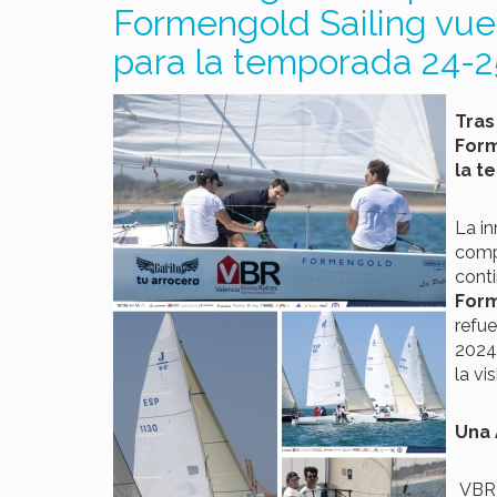
Formengold Sailing vue
para la temporada 24-2
Tras
Form
la t
La in
comp
conti
Form
refu
2024,
la vi
Una 
VBR 