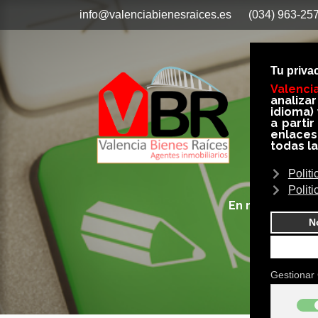
info@valenciabienesraices.es
(034) 963-25
Inicio
Opini
Busc
En nuestro BLO