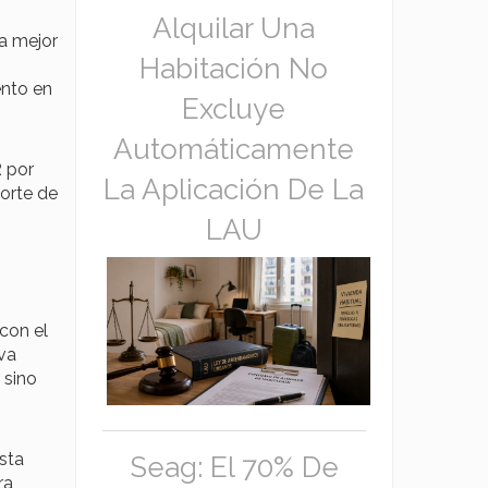
Alquilar Una
a mejor
Habitación No
ento en
Excluye
Automáticamente
R por
La Aplicación De La
porte de
LAU
con el
va
 sino
sta
Seag: El 70% De
ra