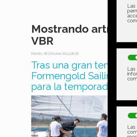
Mostrando artículos
VBR
Martes, 08 Octubre 2024 08:26
Tras una gran temporad
Formengold Sailing vue
para la temporada 24-2
Tra
reg
con