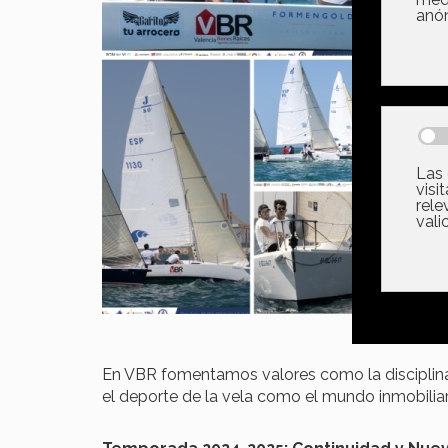
La in
comp
conti
rega
acue
temp
comp
Una 
Graci
tecno
compe
las p
En VBR fomentamos valores como la disciplina, 
el deporte de la vela como el mundo inmobilia