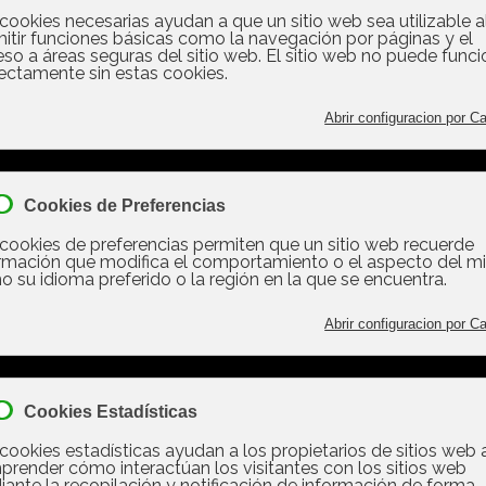
 por etiqueta: patrocionio
a 23-24 el equipo de regatas
lve a contar con el apoyo de V
5
s una gran temporada 23-24 el equipo
atas Formengold Sailing vuelve a cont
 el apoyo de VBR para la temporada 2