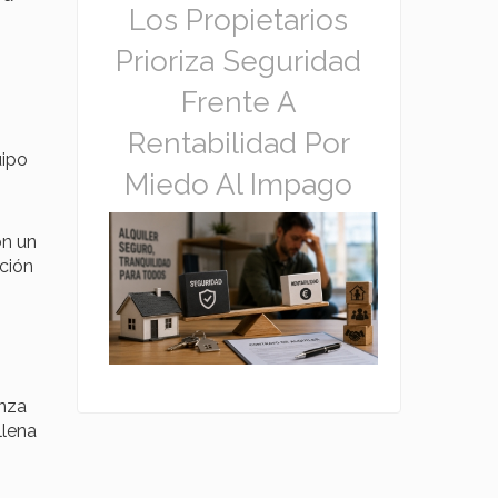
Los Propietarios
Prioriza Seguridad
Frente A
Rentabilidad Por
uipo
Miedo Al Impago
on un
ación
anza
llena