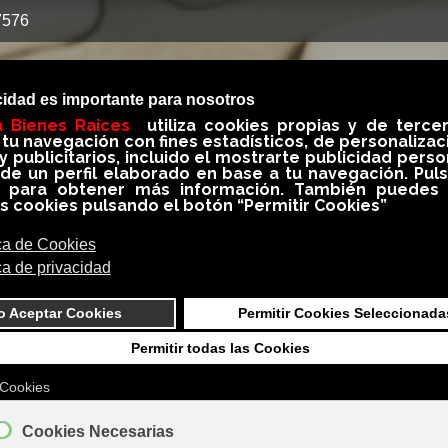
7576
Quieres Vender
Quieres Comprar
Quieres Alquilar
ones Clientes
Servicios
Blog
Area Propietarios
ar Propiedades
BLOG
G conseguirás siempre información importante, util e 
medio inmobiliario