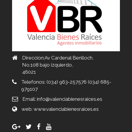
Direccion:Av Cardenal Benlloch,
No.108 bajo izquierdo,
46021
Telefonos:
(034) 963-257576 (034) 685-
979107
Email:
info@valenciabienesraices.es
web:
www.valenciabienesraices.es