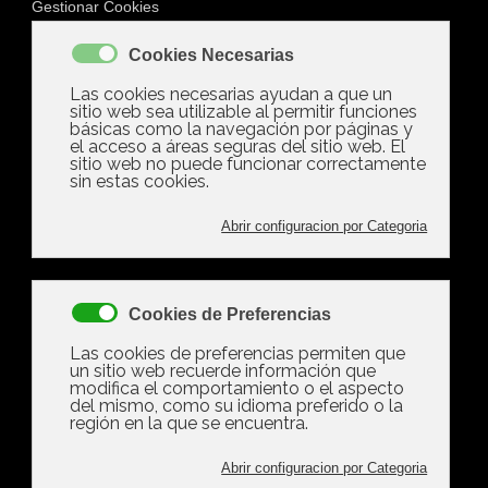
Martes, 01 Julio 2025 09:01
La Comunidad De
Vecinos No Puede
Prohibir El Alquiler
Vacacional, Pero Sí
Limitar Los Pisos
Turísticos
Escrito por
Ramon Gonzalez
tamaño de la fuente
Imprimir
Email
¡Escribe el
primer comentario!
Valora este artículo
(0 votos)