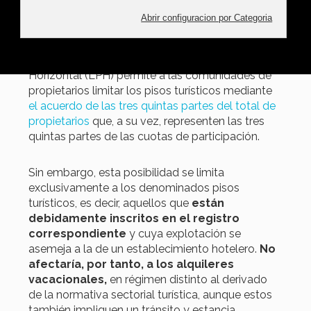
El auge del
alquiler de viviendas
con fines
turísticos ha generado un importante debate
jurídico en el ámbito de la propiedad horizontal.
El artículo 17.12 de la Ley de Propiedad
Horizontal (LPH) permite a las comunidades de
propietarios limitar los pisos turísticos mediante
el acuerdo de las tres quintas partes del total de
propietarios
que, a su vez, representen las tres
quintas partes de las cuotas de participación.
Sin embargo, esta posibilidad se limita
exclusivamente a los denominados pisos
turísticos, es decir, aquellos que
están
debidamente inscritos en el registro
correspondiente
y cuya explotación se
asemeja a la de un establecimiento hotelero.
No
afectaría, por tanto, a los alquileres
vacacionales,
en régimen distinto al derivado
de la normativa sectorial turística, aunque estos
también impliquen un tránsito y estancia