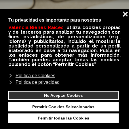
BLOG
En nuestro BLOG conseguirás siempre información
importante, util e interesante del medio
inmobiliario